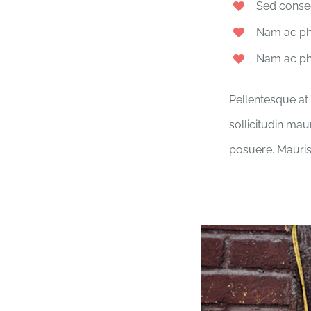
Sed conseq
Nam ac pha
Nam ac pha
Pellentesque at 
sollicitudin mau
posuere. Mauris