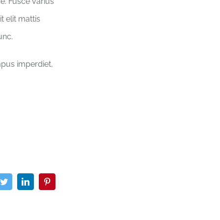
ue. Fusce varius
 elit mattis
unc.
empus imperdiet,