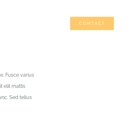
ORDER ONLINE
CONTACT
ue. Fusce varius
 elit mattis
nc. Sed tellus