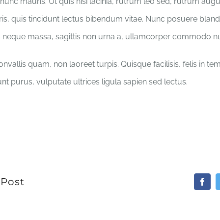
nunc mauris. Ut quis nisi lacinia, rutrum leo sed, rutrum aug
ris, quis tincidunt lectus bibendum vitae. Nunc posuere blandit
s neque massa, sagittis non urna a, ullamcorper commodo n
vallis quam, non laoreet turpis. Quisque facilisis, felis in t
nt purus, vulputate ultrices ligula sapien sed lectus.
 Post