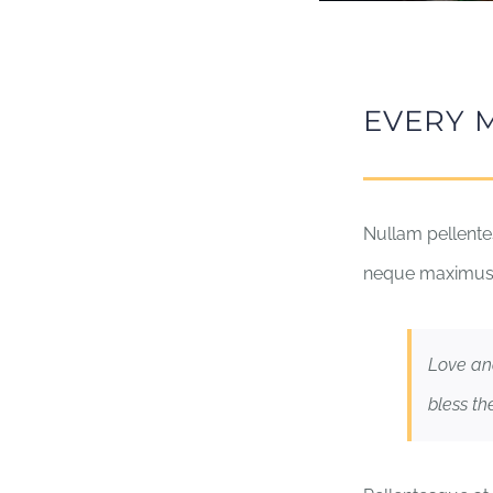
EVERY 
Nullam pellentes
neque maximus 
Love an
bless th