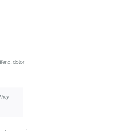
ifend, dolor
 They