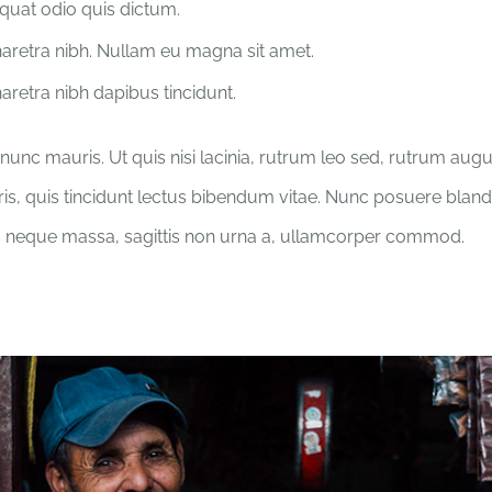
uat odio quis dictum.
retra nibh. Nullam eu magna sit amet.
retra nibh dapibus tincidunt.
nunc mauris. Ut quis nisi lacinia, rutrum leo sed, rutrum aug
ris, quis tincidunt lectus bibendum vitae. Nunc posuere blandit
 neque massa, sagittis non urna a, ullamcorper commod.