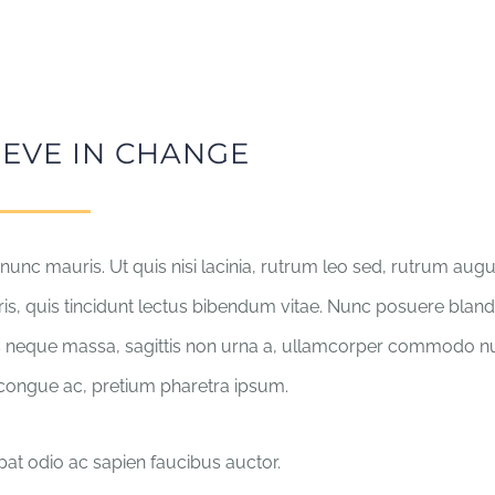
ABOUT
BEER
EVENTS
FIND US
IEVE IN CHANGE
nunc mauris. Ut quis nisi lacinia, rutrum leo sed, rutrum aug
ris, quis tincidunt lectus bibendum vitae. Nunc posuere blandit
 neque massa, sagittis non urna a, ullamcorper commodo nu
 congue ac, pretium pharetra ipsum.
pat odio ac sapien faucibus auctor.