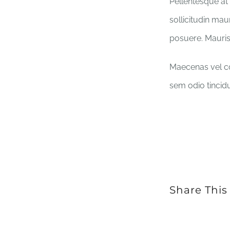
Pellentesque at 
sollicitudin mau
posuere. Mauri
Maecenas vel con
sem odio tincidu
Share This