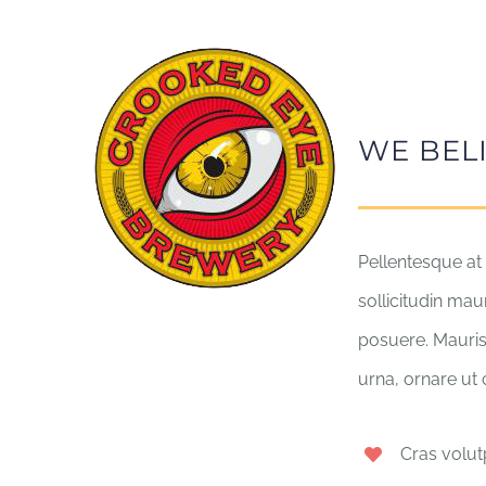
Skip
to
content
WE BEL
Pellentesque at 
sollicitudin mau
posuere. Mauris
urna, ornare ut
Cras volut